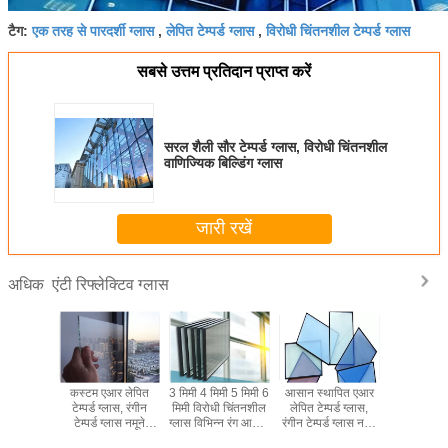
एक तरह से पारदर्शी ग्लास
लेपित टेम्पर्ड ग्लास
विरोधी चिंतनशील टेम्पर्ड ग्लास
टैग:
,
,
सबसे उत्तम प्रतिदान प्राप्त करें
सरल शैली सौर टेम्पर्ड ग्लास, विरोधी चिंतनशील
वाणिज्यिक बिल्डिंग ग्लास
जारी रखें
एंटी रिफ्लेक्टिव ग्लास
अधिक
ई विरोधी
कस्टम एआर लेपित
3 मिमी 4 मिमी 5 मिमी 6
आसान स्थापित एआर
फैशन विरोधी
ग्लास उच्च
टेम्पर्ड ग्लास, रंगीन
मिमी विरोधी चिंतनशील
लेपित टेम्पर्ड ग्लास,
ग्लास विभिन्
म परावर्तन
टेम्पर्ड ग्लास नमूने
ग्लास विभिन्न रंग आकार
रंगीन टेम्पर्ड ग्लास नमूने
निर्माण के लि
पलब्ध है
उपलब्ध हैं
अनुकूलित
उपलब्ध हैं
दरवा