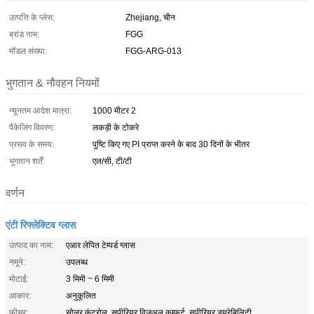
उत्पत्ति के प्लेस:
Zhejiang, चीन
ब्रांड नाम:
FGG
मॉडल संख्या:
FGG-ARG-013
भुगतान & नौवहन नियमों
न्यूनतम आदेश मात्रा:
1000 मीटर 2
पैकेजिंग विवरण:
लकड़ी के टोकरे
प्रसव के समय:
पुष्टि किए गए PI प्राप्त करने के बाद 30 दिनों के भीतर
भुगतान शर्तें:
एल/सी, टी/टी
वर्णन
एंटी रिफ्लेक्टिव ग्लास
उत्पाद का नाम:
एआर लेपित टेम्पर्ड ग्लास
नमूने:
उपलब्ध
मोटाई:
3 मिमी ~ 6 मिमी
आकार:
अनुकूलित
फ़ीचर:
सोलर कंट्रोल, सुपीरियर विजुअल कम्फर्ट, सुपीरियर ड्यूरेबिलिटी