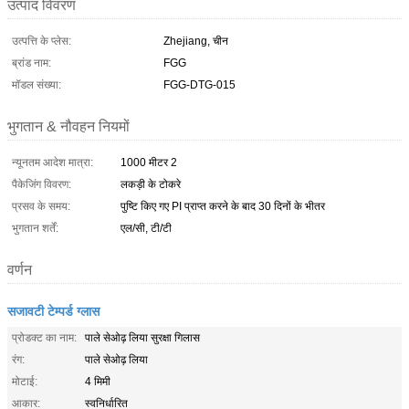
उत्पाद विवरण
उत्पत्ति के प्लेस:
Zhejiang, चीन
ब्रांड नाम:
FGG
मॉडल संख्या:
FGG-DTG-015
भुगतान & नौवहन नियमों
न्यूनतम आदेश मात्रा:
1000 मीटर 2
पैकेजिंग विवरण:
लकड़ी के टोकरे
प्रसव के समय:
पुष्टि किए गए PI प्राप्त करने के बाद 30 दिनों के भीतर
भुगतान शर्तें:
एल/सी, टी/टी
वर्णन
सजावटी टेम्पर्ड ग्लास
प्रोडक्ट का नाम:
पाले सेओढ़ लिया सुरक्षा गिलास
रंग:
पाले सेओढ़ लिया
मोटाई:
4 मिमी
आकार:
स्वनिर्धारित