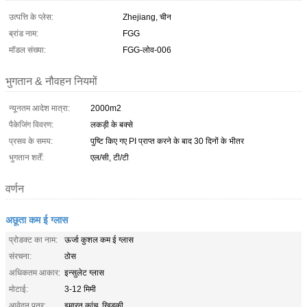
उत्पत्ति के प्लेस:
Zhejiang, चीन
ब्रांड नाम:
FGG
मॉडल संख्या:
FGG-लोव-006
भुगतान & नौवहन नियमों
न्यूनतम आदेश मात्रा:
2000m2
पैकेजिंग विवरण:
लकड़ी के बक्से
प्रसव के समय:
पुष्टि किए गए PI प्राप्त करने के बाद 30 दिनों के भीतर
भुगतान शर्तें:
एल/सी, टी/टी
वर्णन
अछूता कम ई ग्लास
प्रोडक्ट का नाम:
ऊर्जा कुशल कम ई ग्लास
संरचना:
ठोस
अधिकतम आकार:
इन्सुलेट ग्लास
मोटाई:
3-12 मिमी
आवेदन पत्र:
इमारत कांच, खिड़की