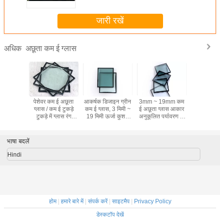
जारी रखें
अछूता कम ई ग्लास
अधिक
पेशेवर कम ई अछूता
आकर्षक डिजाइन ग्रीन
3mm ~ 19mm कम
पेशेवर कम 
ग्लास / कम ई टुकड़े
कम ई ग्लास, 3 मिमी ~
ई अछूता ग्लास आकार
ग्लास / कम 
टुकड़े में ग्लास रंग
19 मिमी ऊर्जा कुशल
अनुकूलित पर्यावरण के
टुकड़े में ग
वैकल्पिक
कम ई ग्लास
अनुकूल ग्लास है
वैकल्
भाषा बदलें
Hindi
होम
|
हमारे बारे में
|
संपर्क करें
|
साइटमैप
|
Privacy Policy
डेस्कटॉप देखें