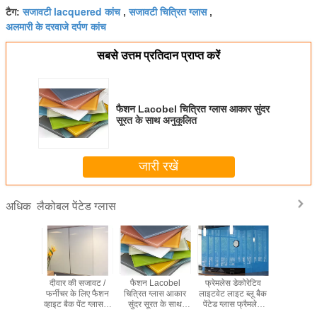
सजावटी lacquered कांच
सजावटी चित्रित ग्लास
टैग:
,
,
अलमारी के दरवाजे दर्पण कांच
सबसे उत्तम प्रतिदान प्राप्त करें
फैशन Lacobel चित्रित ग्लास आकार सुंदर
सूरत के साथ अनुकूलित
जारी रखें
लैकोबल पेंटेड ग्लास
अधिक
 सजावट
दीवार की सजावट /
फैशन Lacobel
फ्रेमलेस डेकोरेटिव
अनुकूलित
 चित्रित
फर्नीचर के लिए फैशन
चित्रित ग्लास आकार
लाइटवेट लाइट ब्लू बैक
Lacobel च
भिन्न रंग
व्हाइट बैक पेंट ग्लास 3
सुंदर सूरत के साथ
पेंटेड ग्लास फ्रैमलेस
ग्लास भूत
 दीवार के
मिमी मोटाई
अनुकूलित
डोर के लिए
पर्यावरण के 