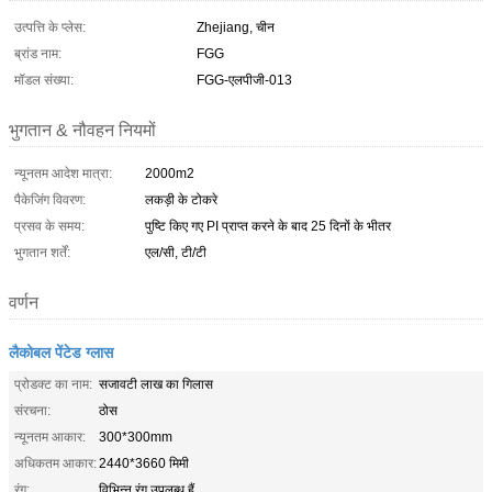
उत्पत्ति के प्लेस:
Zhejiang, चीन
ब्रांड नाम:
FGG
मॉडल संख्या:
FGG-एलपीजी-013
भुगतान & नौवहन नियमों
न्यूनतम आदेश मात्रा:
2000m2
पैकेजिंग विवरण:
लकड़ी के टोकरे
प्रसव के समय:
पुष्टि किए गए PI प्राप्त करने के बाद 25 दिनों के भीतर
भुगतान शर्तें:
एल/सी, टी/टी
वर्णन
लैकोबल पेंटेड ग्लास
प्रोडक्ट का नाम:
सजावटी लाख का गिलास
संरचना:
ठोस
न्यूनतम आकार:
300*300mm
अधिकतम आकार:
2440*3660 मिमी
रंग:
विभिन्न रंग उपलब्ध हैं