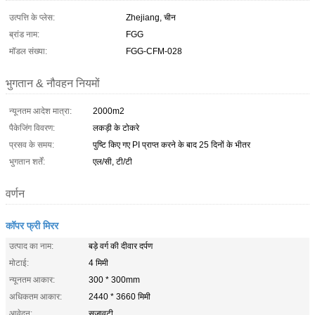
उत्पत्ति के प्लेस:
Zhejiang, चीन
ब्रांड नाम:
FGG
मॉडल संख्या:
FGG-CFM-028
भुगतान & नौवहन नियमों
न्यूनतम आदेश मात्रा:
2000m2
पैकेजिंग विवरण:
लकड़ी के टोकरे
प्रसव के समय:
पुष्टि किए गए PI प्राप्त करने के बाद 25 दिनों के भीतर
भुगतान शर्तें:
एल/सी, टी/टी
वर्णन
कॉपर फ्री मिरर
उत्पाद का नाम:
बड़े वर्ग की दीवार दर्पण
मोटाई:
4 मिमी
न्यूनतम आकार:
300 * 300mm
अधिकतम आकार:
2440 * 3660 मिमी
आवेदन:
सजावटी