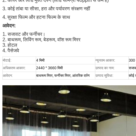
2. कॉपर और लीड मुक्त दर्पण (लीड सामग्री 40ppm से कम है)
3. कोई तांबा या सीसा, हरा और पर्यावरण संरक्षण नहीं
4.
सुरक्षा फिल्म और हटना फिल्म के साथ
आवेदन:
1. सजावट और फर्नीचर।
2. बाथरूम, लिविंग रूम, बेडरूम, वॉश रूम मिरर
3. होटल
4. पैसेजवे
मोटाई:
4 मिमी
न्यूनतम आकार:
300 
अधिकतम आकार:
2440 * 3660 मिमी
उत्पाद का नाम:
सजावट
आवेदन:
बाथरूम मिरर, फर्नीचर मिरर, आंतरिक दर्पण
उत्पाद सुविधा:
कोई क