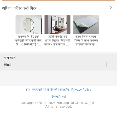
कॉपर फ्री मिरर
अधिक
बाथरूम के लिए इको
एंटीऑक्सिडेंट बड़े
सुरक्षा फिल्म / हटना
बाथरूम के 
फ्रेंडली कॉपर फ्री मिरर
आयत सिल्वर मिरर नहीं
फिल्म के साथ बाथरूम
फ्रेंडली कॉपर
3 ~ 6 मिमी मोटाई एंटी
कॉपर / लीड फॉर क्लॉथ
सजावटी कॉपर फ्री
3 ~ 6 मिमी म
करप्शन
शॉप
मिरर ग्लास
करप्
भाषा बदलें
Hindi
होम
|
हमारे बारे में
|
संपर्क करें
|
साइटमैप
|
Privacy Policy
डेस्कटॉप देखें
Copyright © 2019 - 2026 Zhejiang flat Glass CO.,LTD.
All rights reserved.